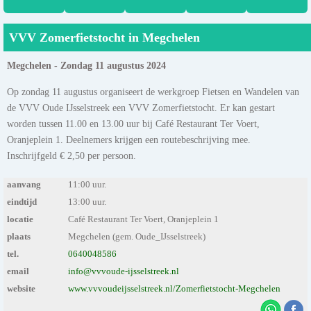
VVV Zomerfietstocht in Megchelen
Megchelen - Zondag 11 augustus 2024
Op zondag 11 augustus organiseert de werkgroep Fietsen en Wandelen van
de VVV Oude IJsselstreek een VVV Zomerfietstocht. Er kan gestart
worden tussen 11.00 en 13.00 uur bij Café Restaurant Ter Voert,
Oranjeplein 1. Deelnemers krijgen een routebeschrijving mee.
Inschrijfgeld € 2,50 per persoon.
aanvang
11:00 uur.
eindtijd
13:00 uur.
locatie
Café Restaurant Ter Voert, Oranjeplein 1
plaats
Megchelen (gem. Oude_IJsselstreek)
tel.
0640048586
email
info@vvvoude-ijsselstreek.nl
website
www.vvvoudeijsselstreek.nl/Zomerfietstocht-Megchelen