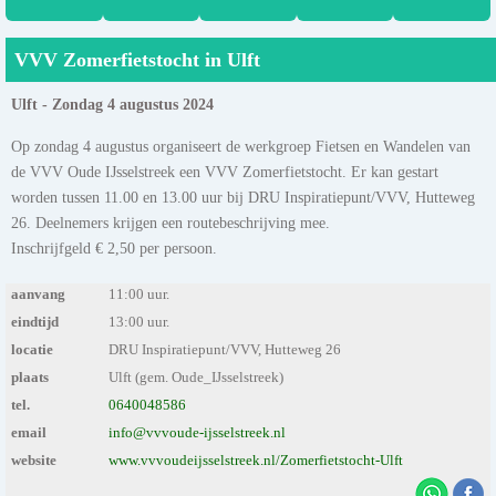
VVV Zomerfietstocht in Ulft
Ulft - Zondag 4 augustus 2024
Op zondag 4 augustus organiseert de werkgroep Fietsen en Wandelen van
de VVV Oude IJsselstreek een VVV Zomerfietstocht. Er kan gestart
worden tussen 11.00 en 13.00 uur bij DRU Inspiratiepunt/VVV, Hutteweg
26. Deelnemers krijgen een routebeschrijving mee.
Inschrijfgeld € 2,50 per persoon.
aanvang
11:00 uur.
eindtijd
13:00 uur.
locatie
DRU Inspiratiepunt/VVV, Hutteweg 26
plaats
Ulft (gem. Oude_IJsselstreek)
tel.
0640048586
email
info@vvvoude-ijsselstreek.nl
website
www.vvvoudeijsselstreek.nl/Zomerfietstocht-Ulft