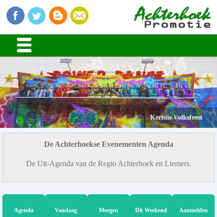
Stads en Dorpsfeesten
Kermis Volksfeest
De Achterhoekse Evenementen Agenda
De Uit-Agenda van de Regio Achterhoek en Liemers.
Agenda
Vandaag
Morgen
Dit Weekend
Aanmelden