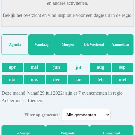
en andere activiteiten.
Bekijk het overzicht en vind inspiratie voor een dagje uit in de regio.
Agenda
Vandaag
Morgen
Dit Weekend
Aanmelden
apr
mei
jun
aug
sep
jul
okt
nov
dec
jan
feb
mrt
Deze maand (vanaf 29 juli 2022) zijn er 7 evenementen in regio
Achterhoek - Liemers
Filter op gemeente:
« Vorige
Volgende
Evenement