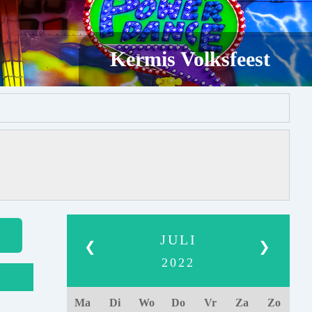
Kermis Volksfeest
JULI
❮
❯
2022
Ma
Di
Wo
Do
Vr
Za
Zo