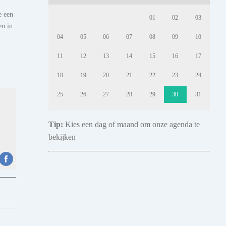
e een
01
02
03
en in
04
05
06
07
08
09
10
11
12
13
14
15
16
17
18
19
20
21
22
23
24
25
26
27
28
29
30
31
Tip:
Kies een dag of maand om onze agenda te
bekijken