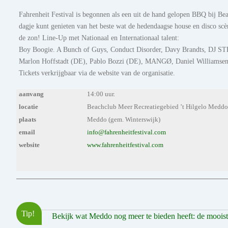
Fahrenheit Festival is begonnen als een uit de hand gelopen BBQ bij Beac
dagje kunt genieten van het beste wat de hedendaagse house en disco scèn
de zon! Line-Up met Nationaal en Internationaal talent:
Boy Boogie. A Bunch of Guys, Conduct Disorder, Davy Brandts, DJ S
Marlon Hoffstadt (DE), Pablo Bozzi (DE), MANGØ, Daniel Williamse
Tickets verkrijgbaar via de website van de organisatie.
aanvang
14:00 uur.
locatie
Beachclub Meer Recreatiegebied ’t Hilgelo Medd
plaats
Meddo (gem. Winterswijk)
email
info@fahrenheitfestival.com
website
www.fahrenheitfestival.com
Tip!
Bekijk wat Meddo nog meer te bieden heeft: de mooiste 