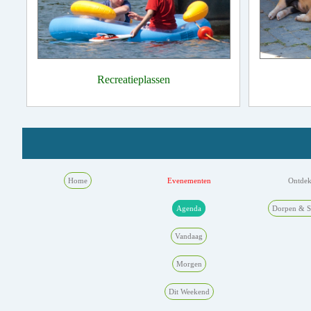
Recreatieplassen
Home
Evenementen
Ontde
Agenda
Dorpen & S
Vandaag
Morgen
Dit Weekend