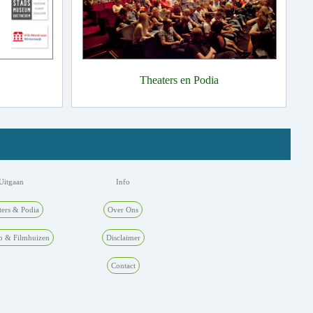
Theaters en Podia
Uitgaan
Info
ters & Podia
Over Ons
p & Filmhuizen
Disclaimer
Contact