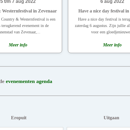
5 t/m 7 aug 2022
6 aug 2022
Westernfestival in Zevenaar
Have a nice day festival i
 Country & Westernfestival is een
Have a nice day festival is teru
ks terugkerend evenement in de
zaterdag 6 augustus. Zijn jullie a
nnenstad van Zevenaar,...
voor een gloedjenieuwe.
Meer info
Meer info
 de
evenementen agenda
Eropuit
Uitgaan