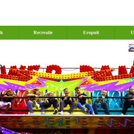
ek
Recreatie
Eropuit
U