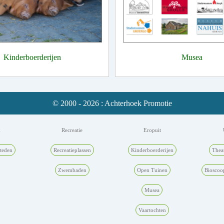
Kinderboerderijen
Musea
© 2000 - 2026 : Achterhoek Promotie
k
Recreatie
Eropuit
teden
Recreatieplassen
Kinderboerderijen
Thea
Zwembaden
Open Tuinen
Bioscoo
Musea
Vaartochten