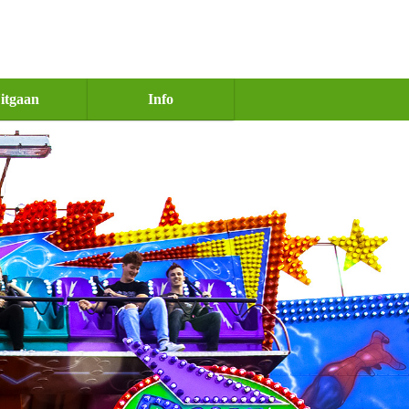
itgaan
Info