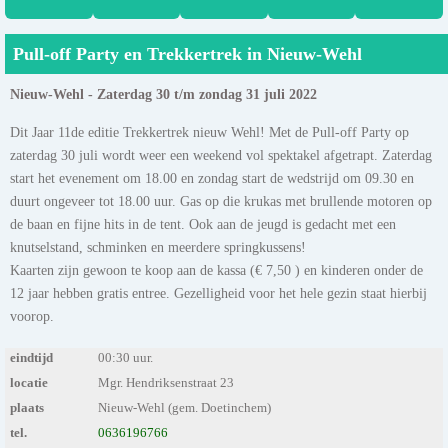
Pull-off Party en Trekkertrek in Nieuw-Wehl
Nieuw-Wehl - Zaterdag 30 t/m zondag 31 juli 2022
Dit Jaar 11de editie Trekkertrek nieuw Wehl! Met de Pull-off Party op
zaterdag 30 juli wordt weer een weekend vol spektakel afgetrapt. Zaterdag
start het evenement om 18.00 en zondag start de wedstrijd om 09.30 en
duurt ongeveer tot 18.00 uur. Gas op die krukas met brullende motoren op
de baan en fijne hits in de tent. Ook aan de jeugd is gedacht met een
knutselstand, schminken en meerdere springkussens!
Kaarten zijn gewoon te koop aan de kassa (€ 7,50 ) en kinderen onder de
12 jaar hebben gratis entree. Gezelligheid voor het hele gezin staat hierbij
voorop.
eindtijd
00:30 uur.
locatie
Mgr. Hendriksenstraat 23
plaats
Nieuw-Wehl (gem. Doetinchem)
tel.
0636196766