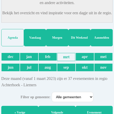
en andere activiteiten.
Bekijk het overzicht en vind inspiratie voor een dagje uit in de regio.
Agenda
Vandaag
Morgen
Dit Weekend
Aanmelden
dec
jan
feb
apr
mei
mrt
jun
jul
aug
sep
okt
nov
Deze maand (vanaf 1 maart 2023) zijn er 37 evenementen in regio
Achterhoek - Liemers
Filter op gemeente:
« Vorige
Volgende
Evenement