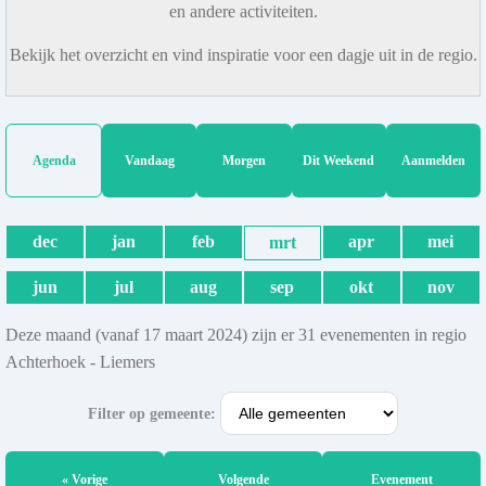
en andere activiteiten.
Bekijk het overzicht en vind inspiratie voor een dagje uit in de regio.
Agenda
Vandaag
Morgen
Dit Weekend
Aanmelden
dec
jan
feb
apr
mei
mrt
jun
jul
aug
sep
okt
nov
Deze maand (vanaf 17 maart 2024) zijn er 31 evenementen in regio
Achterhoek - Liemers
Filter op gemeente:
« Vorige
Volgende
Evenement