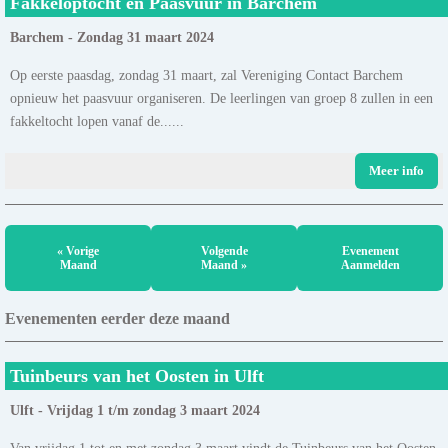
Fakkeloptocht en Paasvuur in Barchem
Barchem - Zondag 31 maart 2024
Op eerste paasdag, zondag 31 maart, zal Vereniging Contact Barchem
opnieuw het paasvuur organiseren. De leerlingen van groep 8 zullen in een
fakkeltocht lopen vanaf de......
Meer info
« Vorige
Volgende
Evenement
Maand
Maand »
Aanmelden
Evenementen eerder deze maand
Tuinbeurs van het Oosten in Ulft
Ulft - Vrijdag 1 t/m zondag 3 maart 2024
Van vrijdag 1 tot en met zondag 3 maart vindt de Tuinbeurs van het Oosten