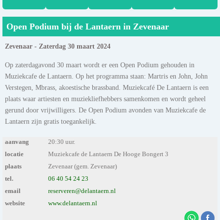
Open Podium bij de Lantaern in Zevenaar
Zevenaar - Zaterdag 30 maart 2024
Op zaterdagavond 30 maart wordt er een Open Podium gehouden in
Muziekcafe de Lantaern. Op het programma staan: Martris en John, John
Verstegen, Mbrass, akoestische brassband. Muziekcafé De Lantaern is een
plaats waar artiesten en muziekliefhebbers samenkomen en wordt geheel
gerund door vrijwilligers. De Open Podium avonden van Muziekcafe de
Lantaern zijn gratis toegankelijk.
aanvang
20:30 uur.
locatie
Muziekcafe de Lantaern De Hooge Bongert 3
plaats
Zevenaar (gem. Zevenaar)
tel.
06 40 54 24 23
email
reserveren@delantaern.nl
website
www.delantaern.nl