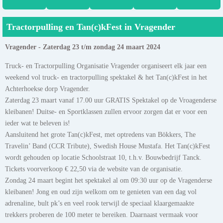
Tractorpulling en Tan(c)kFest in Vragender
Vragender - Zaterdag 23 t/m zondag 24 maart 2024
Truck- en Tractorpulling Organisatie Vragender organiseert elk jaar een
weekend vol truck- en tractorpulling spektakel & het Tan(c)kFest in het
Achterhoekse dorp Vragender.
Zaterdag 23 maart vanaf 17.00 uur GRATIS Spektakel op de Vroagenderse
kleibanen! Duitse- en Sportklassen zullen ervoor zorgen dat er voor een
ieder wat te beleven is!
Aansluitend het grote Tan(c)kFest, met optredens van Bökkers, The
Travelin’ Band (CCR Tribute), Swedish House Mustafa. Het Tan(c)kFest
wordt gehouden op locatie Schoolstraat 10, t.h.v. Bouwbedrijf Tanck.
Tickets voorverkoop € 22,50 via de website van de organisatie.
Zondag 24 maart begint het spektakel al om 09:30 uur op de Vragenderse
kleibanen! Jong en oud zijn welkom om te genieten van een dag vol
adrenaline, bult pk’s en veel rook terwijl de speciaal klaargemaakte
trekkers proberen de 100 meter te bereiken. Daarnaast vermaak voor