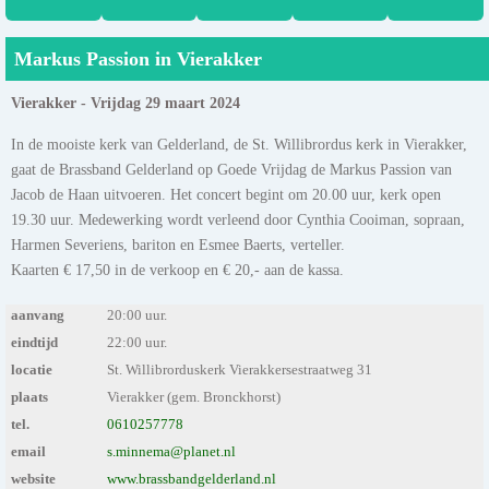
Markus Passion in Vierakker
Vierakker - Vrijdag 29 maart 2024
In de mooiste kerk van Gelderland, de St. Willibrordus kerk in Vierakker,
gaat de Brassband Gelderland op Goede Vrijdag de Markus Passion van
Jacob de Haan uitvoeren. Het concert begint om 20.00 uur, kerk open
19.30 uur. Medewerking wordt verleend door Cynthia Cooiman, sopraan,
Harmen Severiens, bariton en Esmee Baerts, verteller.
Kaarten € 17,50 in de verkoop en € 20,- aan de kassa.
aanvang
20:00 uur.
eindtijd
22:00 uur.
locatie
St. Willibrorduskerk Vierakkersestraatweg 31
plaats
Vierakker (gem. Bronckhorst)
tel.
0610257778
email
s.minnema@planet.nl
website
www.brassbandgelderland.nl