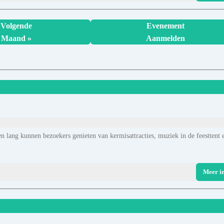
Volgende
Evenement
Maand »
Aanmelden
n lang kunnen bezoekers genieten van kermisattracties, muziek in de feesttent 
Meer i