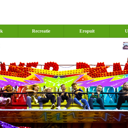
ek
Recreatie
Eropuit
U