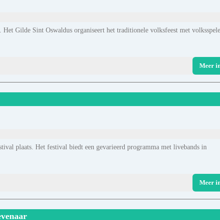
 Het Gilde Sint Oswaldus organiseert het traditionele volksfeest met volksspel
Meer i
ival plaats. Het festival biedt een gevarieerd programma met livebands in
Meer i
evenaar