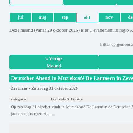
jul
aug
sep
nov
de
okt
Deze maand (vanaf 29 oktober 2026) is er 1 evenement in regio 
Filter op gemeent
« Vorige
Maand
Deutscher Abend in Muziekcafé De Lantaern in Zev
Zevenaar - Zaterdag 31 oktober 2026
categorie
Festivals & Feesten
Op zaterdag 31 oktober vindt in Muziekcafé De Lantaern de Deutscher 
jaar op rij brengen zij......