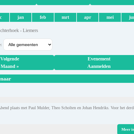
c
jan
feb
mrt
apr
mei
ju
Achterhoek - Liemers
e:
Volgende
Evenement
Maand »
Aanmelden
enaar
Abend plaats met Paul Mulder, Theo Scholten en Johan Hendriks. Voor het derd
Meer i