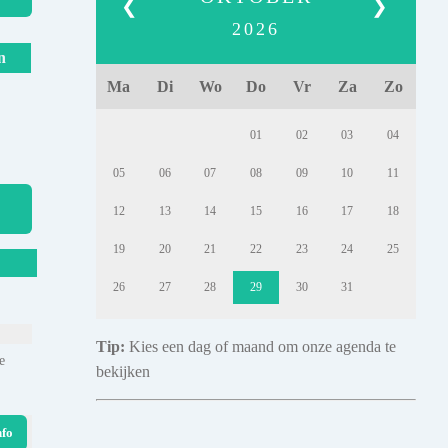
❮
❯
2026
n
Ma
Di
Wo
Do
Vr
Za
Zo
01
02
03
04
05
06
07
08
09
10
11
12
13
14
15
16
17
18
19
20
21
22
23
24
25
26
27
28
29
30
31
Tip:
Kies een dag of maand om onze agenda te
e
bekijken
nfo