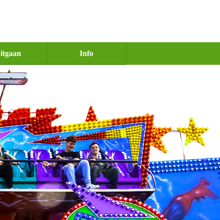
itgaan
Info