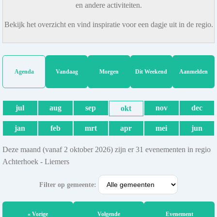
en andere activiteiten.
Bekijk het overzicht en vind inspiratie voor een dagje uit in de regio.
Agenda
Vandaag
Morgen
Dit Weekend
Aanmelden
jul
aug
sep
nov
dec
okt
jan
feb
mrt
apr
mei
jun
Deze maand (vanaf 2 oktober 2026) zijn er 31 evenementen in regio
Achterhoek - Liemers
Filter op gemeente:
« Vorige
Volgende
Evenement