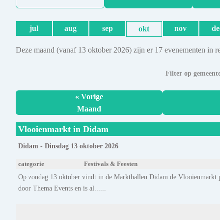
jul
aug
sep
nov
de
okt
Deze maand (vanaf 13 oktober 2026) zijn er 17 evenementen in r
Filter op gemeent
« Vorige
Maand
Vlooienmarkt in Didam
Didam - Dinsdag 13 oktober 2026
categorie
Festivals & Feesten
Op zondag 13 oktober vindt in de Markthallen Didam de Vlooienmarkt pl
door Thema Events en is al......