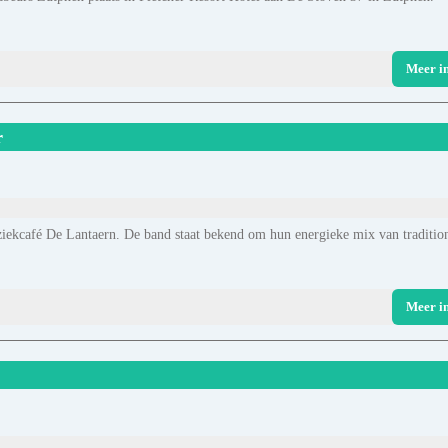
Meer i
r
ziekcafé De Lantaern. De band staat bekend om hun energieke mix van traditio
Meer i