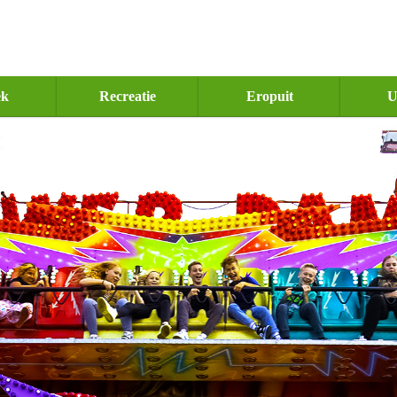
ek
Recreatie
Eropuit
U