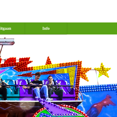
itgaan
Info