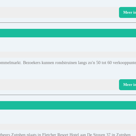
Meer i
Rommelmarkt. Bezoekers kunnen rondstruinen langs zo'n 50 tot 60 verkooppunt
Meer i
tbeurs Zutphen plaats in Fletcher Resort Hotel aan De Stoven 37 in Zutphen.