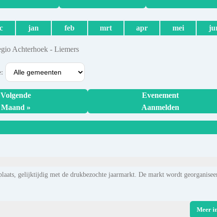
c
jan
feb
mrt
apr
mei
ju
egio Achterhoek - Liemers
e:
Volgende
Evenement
Maand »
Aanmelden
aats, gelijktijdig met de drukbezochte jaarmarkt. De markt wordt georganisee
Meer i