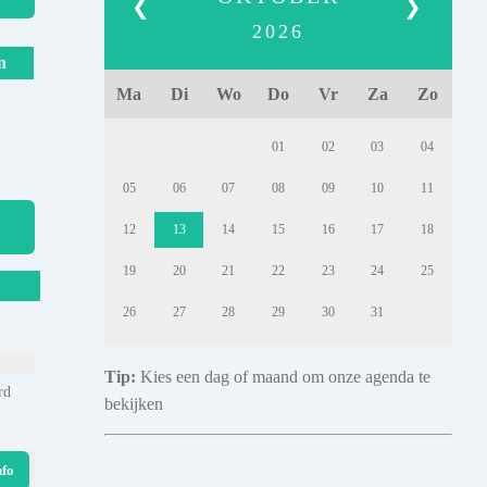
❮
❯
2026
n
Ma
Di
Wo
Do
Vr
Za
Zo
01
02
03
04
05
06
07
08
09
10
11
12
13
14
15
16
17
18
19
20
21
22
23
24
25
26
27
28
29
30
31
Tip:
Kies een dag of maand om onze agenda te
rd
bekijken
nfo