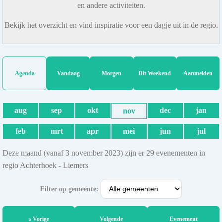
en andere activiteiten.
Bekijk het overzicht en vind inspiratie voor een dagje uit in de regio.
Agenda
Vandaag
Morgen
Dit Weekend
Aanmelden
aug
sep
okt
dec
jan
nov
feb
mrt
apr
mei
jun
jul
Deze maand (vanaf 3 november 2023) zijn er 29 evenementen in
regio Achterhoek - Liemers
Filter op gemeente:
« Vorige
Volgende
Evenement