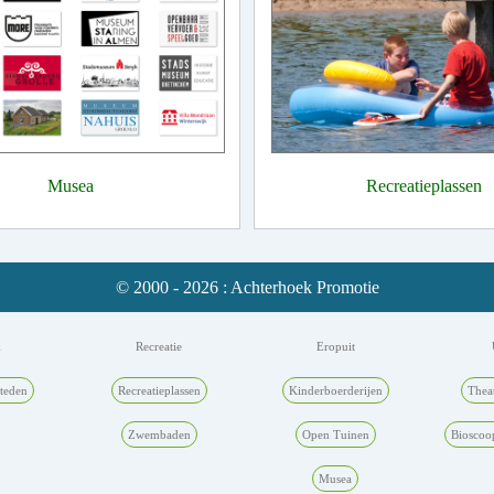
Musea
Recreatieplassen
© 2000 - 2026 : Achterhoek Promotie
k
Recreatie
Eropuit
teden
Recreatieplassen
Kinderboerderijen
Thea
Zwembaden
Open Tuinen
Bioscoo
Musea