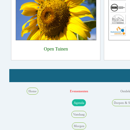
Open Tuinen
Home
Evenementen
Ontde
Agenda
Dorpen & S
Vandaag
Morgen