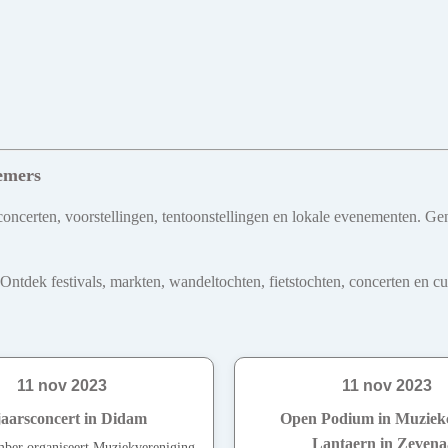
emers
oncerten, voorstellingen, tentoonstellingen en lokale evenementen. Genie
dek festivals, markten, wandeltochten, fietstochten, concerten en cultu
11 nov 2023
11 nov 2023
aarsconcert in Didam
Open Podium in Muziekc
Lantaern in Zevena
ber organiseert Muziekvereniging