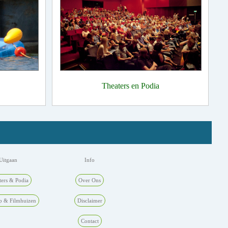
Theaters en Podia
Uitgaan
Info
ters & Podia
Over Ons
p & Filmhuizen
Disclaimer
Contact