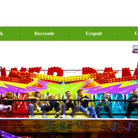
ek
Recreatie
Eropuit
U