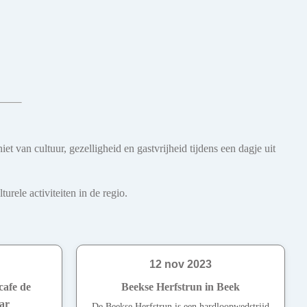
t van cultuur, gezelligheid en gastvrijheid tijdens een dagje uit
rele activiteiten in de regio.
12 nov 2023
afe de
Beekse Herfstrun in Beek
ar
De Beekse Herfstrun is een hardloopwedstrijd