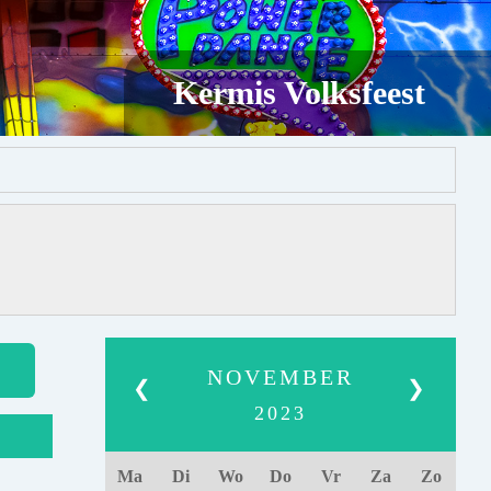
Kermis Volksfeest
NOVEMBER
❮
❯
2023
Ma
Di
Wo
Do
Vr
Za
Zo