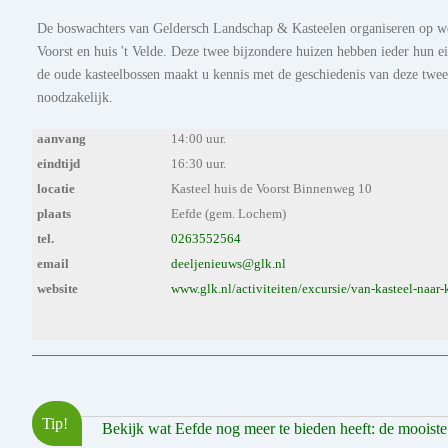
De boswachters van Geldersch Landschap & Kasteelen organiseren op wo
Voorst en huis 't Velde. Deze twee bijzondere huizen hebben ieder hun 
de oude kasteelbossen maakt u kennis met de geschiedenis van deze twee
noodzakelijk.
aanvang
14:00 uur.
eindtijd
16:30 uur.
locatie
Kasteel huis de Voorst Binnenweg 10
plaats
Eefde (gem. Lochem)
tel.
0263552564
email
deeljenieuws@glk.nl
website
www.glk.nl/activiteiten/excursie/van-kasteel-naar-
Tip!
Bekijk wat Eefde nog meer te bieden heeft: de mooiste p