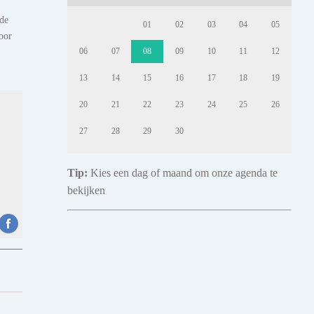
de
01
02
03
04
05
oor
06
07
08
09
10
11
12
13
14
15
16
17
18
19
20
21
22
23
24
25
26
27
28
29
30
Tip:
Kies een dag of maand om onze agenda te
bekijken