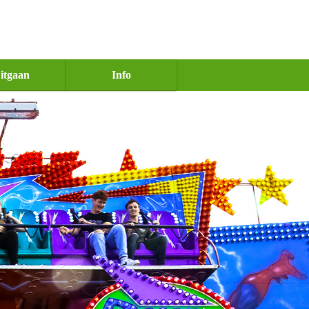
itgaan
Info