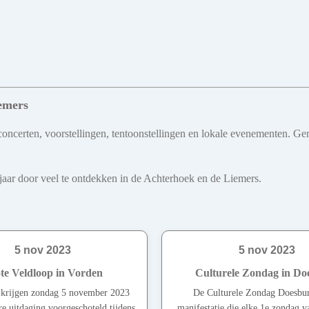
emers
oncerten, voorstellingen, tentoonstellingen en lokale evenementen. Genie
le jaar door veel te ontdekken in de Achterhoek en de Liemers.
5 nov 2023
5 nov 2023
te Veldloop in Vorden
Culturele Zondag in Do
 krijgen zondag 5 november 2023
De Culturele Zondag Doesbur
re uitdaging voorgeschoteld tijdens
manifestatie die elke 1e zondag 