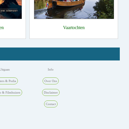
en
Vaartochten
Uitgaan
Info
ters & Podia
Over Ons
p & Filmhuizen
Disclaimer
Contact