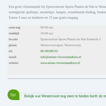
Een grote vlooienmarkt bij Sportcentrum Sports Planets de Pals te Wes
nostalgische spulletjes, meubeltjes, lampen, tweedehands kleding, boeken
Entree 3 euro en kinderen tot 12 jaar gratis toegang.
aanvang
09:00 uur.
eindtijd
16:00 uur.
locatie
Sportcentrum Sports Planets de Pals Emmerik 5
plaats
Westervoort (gem. Westervoort)
tel.
06-39108152
email
info@animo-vlooienmarkten.nl
website
www.animo-vlooienmarkten.nl
Tip!
Bekijk wat Westervoort nog meer te bieden heeft: de moo