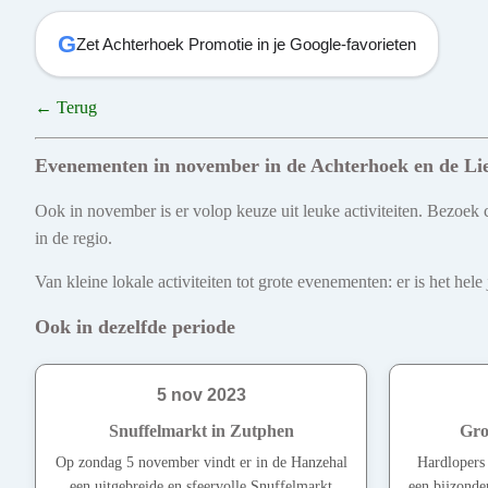
G
Zet Achterhoek Promotie in je Google-favorieten
← Terug
Evenementen in november in de Achterhoek en de Li
Ook in november is er volop keuze uit leuke activiteiten. Bezoek c
in de regio.
Van kleine lokale activiteiten tot grote evenementen: er is het he
Ook in dezelfde periode
5 nov 2023
Snuffelmarkt in Zutphen
Gro
Op zondag 5 november vindt er in de Hanzehal
Hardlopers
een uitgebreide en sfeervolle Snuffelmarkt
een bijzonde