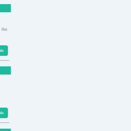
. Het
nfo
nfo