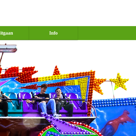
itgaan
Info