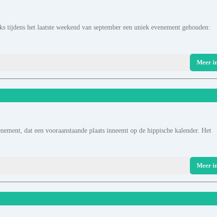
lijks tijdens het laatste weekend van september een uniek evenement gehouden:
Meer i
enement, dat een vooraanstaande plaats inneemt op de hippische kalender. Het
Meer i