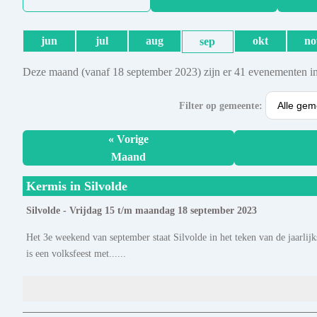
jun
jul
aug
okt
no
sep
Deze maand (vanaf 18 september 2023) zijn er 41 evenementen in
Filter op gemeente:
« Vorige
Maand
Kermis in Silvolde
Silvolde - Vrijdag 15 t/m maandag 18 september 2023
Het 3e weekend van september staat Silvolde in het teken van de jaarlijk
is een volksfeest met......