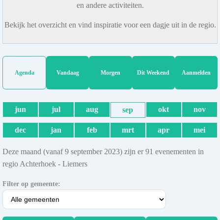
en andere activiteiten.
Bekijk het overzicht en vind inspiratie voor een dagje uit in de regio.
Agenda
Vandaag
Morgen
Dit Weekend
Aanmelden
jun
jul
aug
okt
nov
sep
dec
jan
feb
mrt
apr
mei
Deze maand (vanaf 9 september 2023) zijn er 91 evenementen in
regio Achterhoek - Liemers
Filter op gemeente: