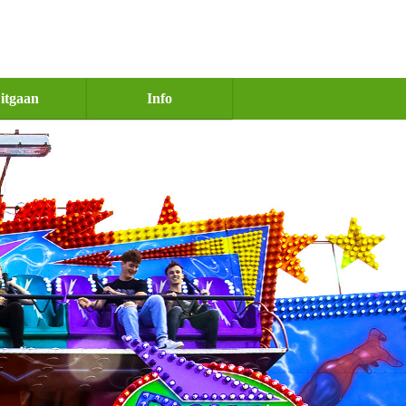
itgaan
Info