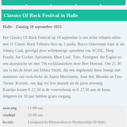
Classics Of Rock Festival in Halle
Halle - Zondag 10 september 2023
Het Classics Of Rock Festival op 10 september is een echte tributes-editie
met 11 Classic Rock Tributes Acts op 2 podia. Rocco Ostermann trapt af als
Johnny Cash, gevolgd door willekeurige optredens van AC/DC, Deep
Purple, Joe Cocker, Aerosmith, Meat Loaf, Toto, Foreigner, the Eagles en
een akoestische set met '70s rockklassiekers door Bert Heerink. Om 21.30
uur is het de beurt aan Dilana Smith, die een ongekende show brengt met
nummers van rockchicks als Alanis Morrissette, Joan Jett, Blondie en Tina
Turner. Kortom, een dag vol live muziek uit de jaren zeventig.
Kaartjes kosten € 22,50 in de voorverkoop en € 27,50 aan de kassa.
Jongeren tot 18 jaar hebben gratis toegang.
aanvang
11:00 uur.
eindtijd
23:00 uur.
locatie
Landgoed de Pluimershoeve Pluimersdijk 39 Halle