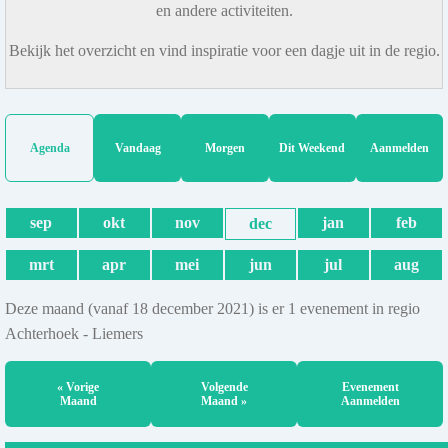
en andere activiteiten.
Bekijk het overzicht en vind inspiratie voor een dagje uit in de regio.
Agenda
Vandaag
Morgen
Dit Weekend
Aanmelden
sep
okt
nov
jan
feb
dec
mrt
apr
mei
jun
jul
aug
Deze maand (vanaf 18 december 2021) is er 1 evenement in regio
Achterhoek - Liemers
« Vorige
Volgende
Evenement
Maand
Maand »
Aanmelden