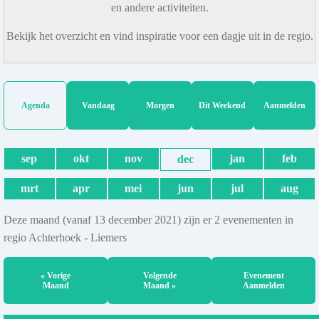
en andere activiteiten.
Bekijk het overzicht en vind inspiratie voor een dagje uit in de regio.
Agenda
Vandaag
Morgen
Dit Weekend
Aanmelden
sep
okt
nov
jan
feb
dec
mrt
apr
mei
jun
jul
aug
Deze maand (vanaf 13 december 2021) zijn er 2 evenementen in
regio Achterhoek - Liemers
« Vorige
Volgende
Evenement
Maand
Maand »
Aanmelden