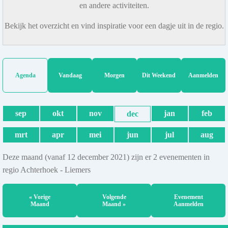
en andere activiteiten.
Bekijk het overzicht en vind inspiratie voor een dagje uit in de regio.
Agenda
Vandaag
Morgen
Dit Weekend
Aanmelden
sep
okt
nov
jan
feb
dec
mrt
apr
mei
jun
jul
aug
Deze maand (vanaf 12 december 2021) zijn er 2 evenementen in
regio Achterhoek - Liemers
« Vorige
Volgende
Evenement
Maand
Maand »
Aanmelden