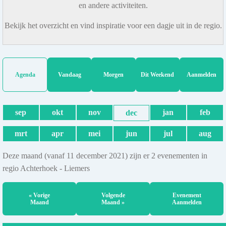
en andere activiteiten.
Bekijk het overzicht en vind inspiratie voor een dagje uit in de regio.
Agenda
Vandaag
Morgen
Dit Weekend
Aanmelden
sep
okt
nov
jan
feb
dec
mrt
apr
mei
jun
jul
aug
Deze maand (vanaf 11 december 2021) zijn er 2 evenementen in
regio Achterhoek - Liemers
« Vorige
Volgende
Evenement
Maand
Maand »
Aanmelden