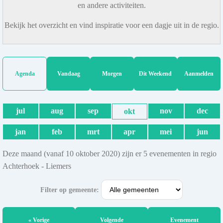
en andere activiteiten.
Bekijk het overzicht en vind inspiratie voor een dagje uit in de regio.
Agenda
Vandaag
Morgen
Dit Weekend
Aanmelden
jul
aug
sep
nov
dec
okt
jan
feb
mrt
apr
mei
jun
Deze maand (vanaf 10 oktober 2020) zijn er 5 evenementen in regio
Achterhoek - Liemers
Filter op gemeente:
« Vorige
Volgende
Evenement