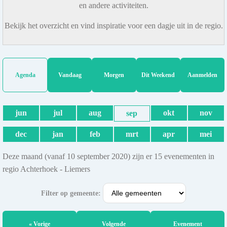
en andere activiteiten.
Bekijk het overzicht en vind inspiratie voor een dagje uit in de regio.
Agenda
Vandaag
Morgen
Dit Weekend
Aanmelden
jun
jul
aug
okt
nov
sep
dec
jan
feb
mrt
apr
mei
Deze maand (vanaf 10 september 2020) zijn er 15 evenementen in
regio Achterhoek - Liemers
Filter op gemeente:
« Vorige
Volgende
Evenement