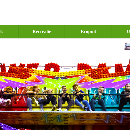
ek
Recreatie
Eropuit
U