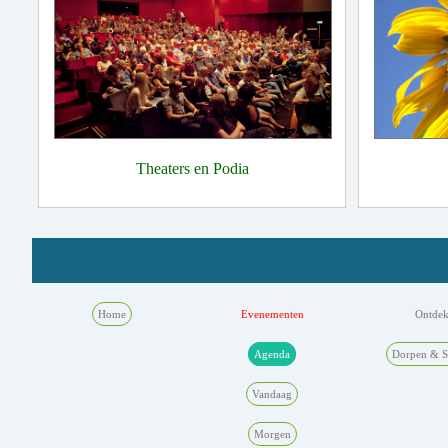
Theaters en Podia
Home
Evenementen
Ontde
Agenda
Dorpen & S
Vandaag
Morgen