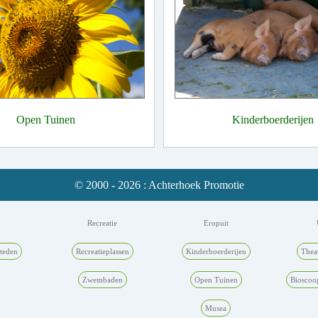
Open Tuinen
Kinderboerderijen
© 2000 - 2026 : Achterhoek Promotie
k
Recreatie
Eropuit
teden
Recreatieplassen
Kinderboerderijen
Thea
Zwembaden
Open Tuinen
Bioscoo
Musea