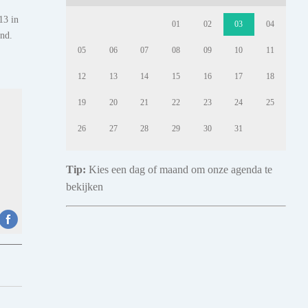
13 in
01
02
03
04
ond.
05
06
07
08
09
10
11
12
13
14
15
16
17
18
19
20
21
22
23
24
25
26
27
28
29
30
31
Tip:
Kies een dag of maand om onze agenda te
bekijken