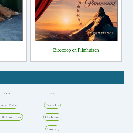
Bioscoop en Filmhuizen
Uitgaan
Info
ters & Podia
Over Ons
p & Filmhuizen
Disclaimer
Contact