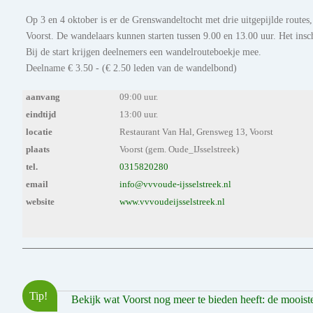
Op 3 en 4 oktober is er de Grenswandeltocht met drie uitgepijlde routes
Voorst. De wandelaars kunnen starten tussen 9.00 en 13.00 uur. Het insc
Bij de start krijgen deelnemers een wandelrouteboekje mee.
Deelname € 3.50 - (€ 2.50 leden van de wandelbond)
aanvang
09:00 uur.
eindtijd
13:00 uur.
locatie
Restaurant Van Hal, Grensweg 13, Voorst
plaats
Voorst (gem. Oude_IJsselstreek)
tel.
0315820280
email
info@vvvoude-ijsselstreek.nl
website
www.vvvoudeijsselstreek.nl
Tip!
Bekijk wat Voorst nog meer te bieden heeft: de mooiste 