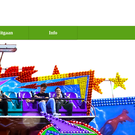
itgaan
Info