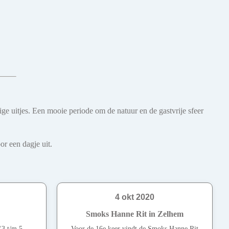
e uitjes. Een mooie periode om de natuur en de gastvrije sfeer
r een dagje uit.
4 okt 2020
Smoks Hanne Rit in Zelhem
(3 t/m 5
Voor de 16e keer vindt de Smoks Hanne Rit