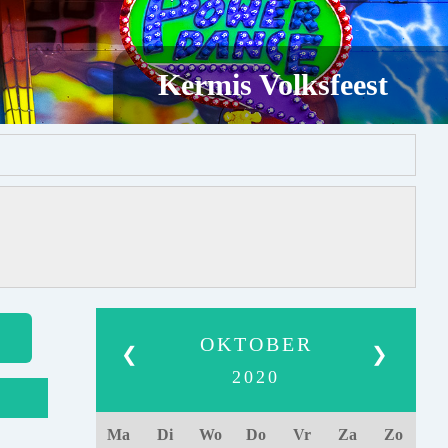
Kermis Volksfeest
OKTOBER
❮
❯
2020
Ma
Di
Wo
Do
Vr
Za
Zo