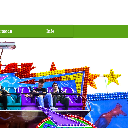
itgaan
Info