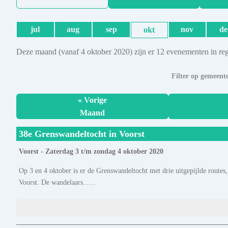
jul
aug
sep
nov
de
okt
Deze maand (vanaf 4 oktober 2020) zijn er 12 evenementen in re
Filter op gemeent
« Vorige
Maand
38e Grenswandeltocht in Voorst
Voorst - Zaterdag 3 t/m zondag 4 oktober 2020
Op 3 en 4 oktober is er de Grenswandeltocht met drie uitgepijlde routes
Voorst. De wandelaars......