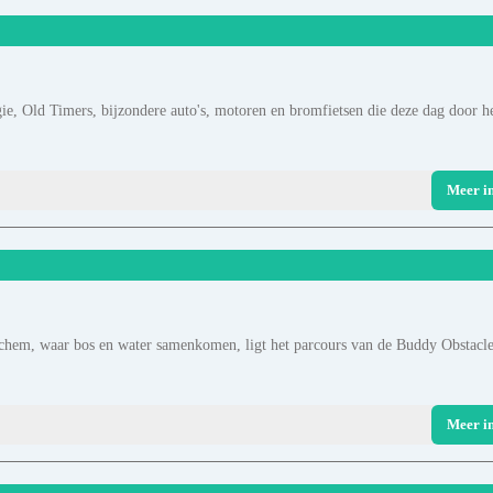
gie, Old Timers, bijzondere auto's, motoren en bromfietsen die deze dag door h
Meer i
nchem, waar bos en water samenkomen, ligt het parcours van de Buddy Obstacl
Meer i