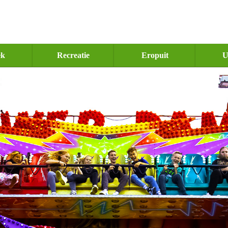
ek
Recreatie
Eropuit
U