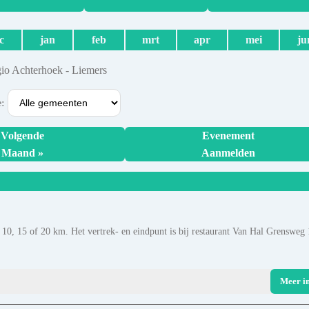
c
jan
feb
mrt
apr
mei
ju
gio Achterhoek - Liemers
e:
Volgende
Evenement
Maand »
Aanmelden
, 10, 15 of 20 km. Het vertrek- en eindpunt is bij restaurant Van Hal Grensweg 
Meer i