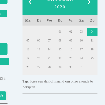
❮
❯
2020
n
Ma
Di
Wo
Do
Vr
Za
Zo
01
02
03
04
05
06
07
08
09
10
11
12
13
14
15
16
17
18
19
20
21
22
23
24
25
26
27
28
29
30
31
13 in
Tip:
Kies een dag of maand om onze agenda te
bekijken
nfo