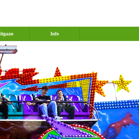
itgaan
Info