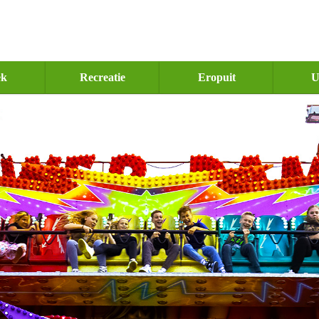
ek
Recreatie
Eropuit
U