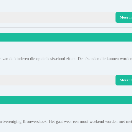
Meer i
e van de kinderen die op de basisschool zitten. De afstanden die kunnen worde
Meer i
e Buurtvereniging Brouwershoek. Het gaat weer een mooi weekend worden met me