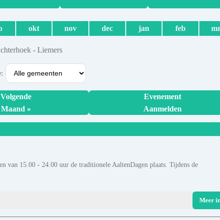
p
okt
nov
dec
jan
feb
mr
Achterhoek - Liemers
e:
Volgende
Evenement
Maand »
Aanmelden
n van 15.00 - 24.00 uur de traditionele AaltenDagen plaats. Tijdens de
Meer i