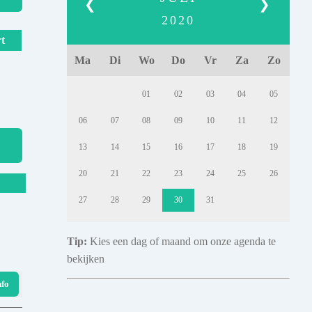
❮
❯
2020
t
Ma
Di
Wo
Do
Vr
Za
Zo
01
02
03
04
05
06
07
08
09
10
11
12
13
14
15
16
17
18
19
20
21
22
23
24
25
26
27
28
29
30
31
Tip:
Kies een dag of maand om onze agenda te
bekijken
nfo