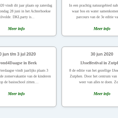
0 vindt dit jaar plaats op zaterdag
In een prachtig natuurgebied nab
zondag 28 juni in het Achterhoekse
waar bos en water samenkomen,
ilvolde. DKLparty is...
parcours van de 3e editie va
Meer info
Meer info
0 jun t/m 3 jul 2020
30 jun 2020
ond4Daagse in Beek
IJsselfestival in Zut
erdaagse vindt jaarlijks plaats 3
8 de editie van het gezellige IJsse
de zomervakantie van de kinderen
Zutphen. Door het centrum van 
op de basisschool zitten....
weer van alles te doen. Zo 
Meer info
Meer info