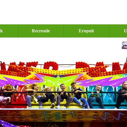
ek
Recreatie
Eropuit
U