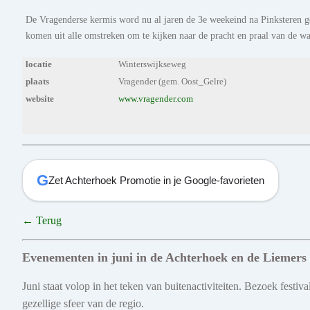
De Vragenderse kermis word nu al jaren de 3e weekeind na Pinksteren 
komen uit alle omstreken om te kijken naar de pracht en praal van de 
locatie
Winterswijkseweg
plaats
Vragender (gem. Oost_Gelre)
website
www.vragender.com
G
Zet Achterhoek Promotie in je Google-favorieten
← Terug
Evenementen in juni in de Achterhoek en de Liemers
Juni staat volop in het teken van buitenactiviteiten. Bezoek fest
gezellige sfeer van de regio.