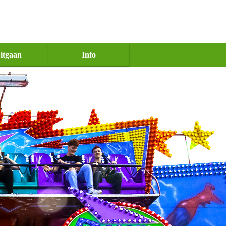
itgaan
Info