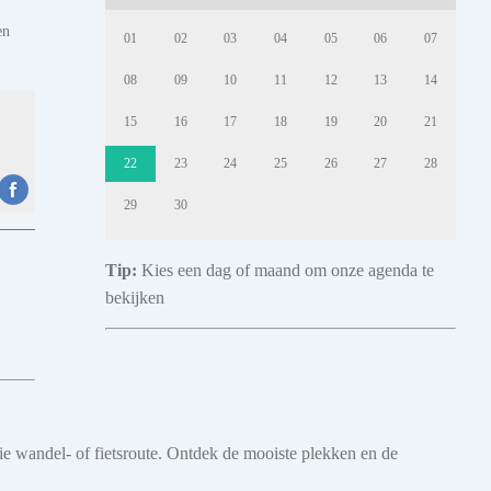
en
01
02
03
04
05
06
07
08
09
10
11
12
13
14
15
16
17
18
19
20
21
22
23
24
25
26
27
28
29
30
Tip:
Kies een dag of maand om onze agenda te
bekijken
oie wandel- of fietsroute. Ontdek de mooiste plekken en de