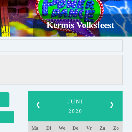
Kermis Volksfeest
JUNI
❮
❯
2020
Ma
Di
Wo
Do
Vr
Za
Zo