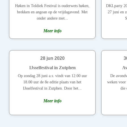
Høken in Toldiek Festival is ouderwets høken,
DKLparty 202
brekken en angoan op de vrijdagavond. Met
27 juni en 
onder andere met...
S
Meer info
28 jun 2020
3
IJsselfestival in Zutphen
Av
Op zondag 28 juni a.s. vindt van 12.00 uur
De avondvi
18.00 uur de 8e editie plaats van het
weken voor 
IJsselfestival in Zutphen. Door het...
die 
Meer info