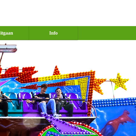
itgaan
Info