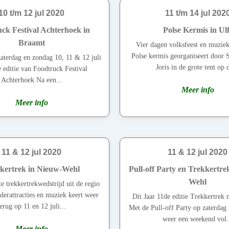
10 t/m 12 jul 2020
11 t/m 14 jul 202
ck Festival Achterhoek in
Polse Kermis in Ulf
Braamt
Vier dagen volksfeest en muziek
Polse kermis georganiseert door S
zaterdag en zondag 10, 11 & 12 juli
Joris in de grote tent op d
e editie van Foodtruck Festival
Achterhoek Na een...
Meer info
Meer info
11 & 12 jul 2020
11 & 12 jul 2020
kertrek in Nieuw-Wehl
Pull-off Party en Trekkertre
Wehl
te trekkertrekwedstrijd uit de regio
derattracties en muziek keert weer
Dit Jaar 11de editie Trekkertrek
erug op 11 en 12 juli...
Met de Pull-off Party op zaterdag 
weer een weekend vol.
Meer info