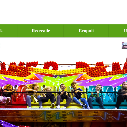
ek
Recreatie
Eropuit
U