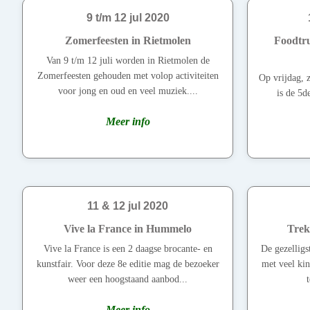
9 t/m 12 jul 2020
Zomerfeesten in Rietmolen
Foodtru
Van 9 t/m 12 juli worden in Rietmolen de
Zomerfeesten gehouden met volop activiteiten
Op vrijdag, 
voor jong en oud en veel muziek....
is de 5d
Meer info
11 & 12 jul 2020
Vive la France in Hummelo
Trek
Vive la France is een 2 daagse brocante- en
De gezelligs
kunstfair. Voor deze 8e editie mag de bezoeker
met veel kin
weer een hoogstaand aanbod...
t
Meer info