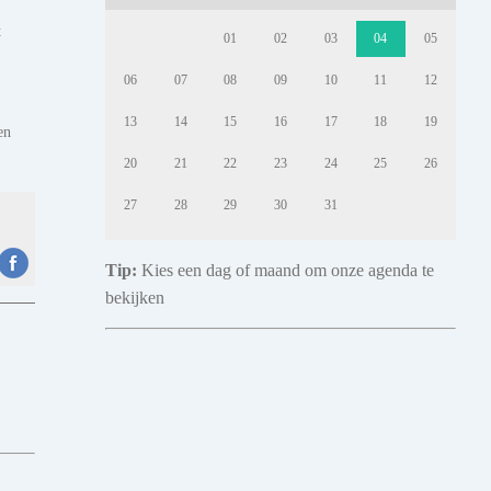
t
01
02
03
04
05
06
07
08
09
10
11
12
13
14
15
16
17
18
19
en
20
21
22
23
24
25
26
27
28
29
30
31
Tip:
Kies een dag of maand om onze agenda te
bekijken