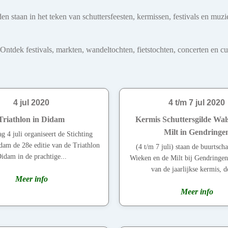
teden staan in het teken van schuttersfeesten, kermissen, festivals en
dek festivals, markten, wandeltochten, fietstochten, concerten en cultu
4 jul 2020
4 t/m 7 jul 2020
Triathlon in Didam
Kermis Schuttersgilde Wa
Milt in Gendringe
g 4 juli organiseert de Stichting
dam de 28e editie van de Triathlon
(4 t/m 7 juli) staan de buurtsc
idam in de prachtige...
Wieken en de Milt bij Gendringen 
van de jaarlijkse kermis, d
Meer info
Meer info