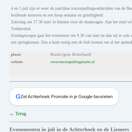
4 en 5 juli zijn er weer de jaarlijkse tractorpullingwedstrijden van d
brullende motoren en een hoop sensatie en gezelligheid.
Zaterdag om 17.30 start 1e klassen voor de sleepwagen. Aan het eind vd
Trekkersbal.
Zondagmorgen gaat het evenement om 9.30 van start en dan zal er ook voo
een springkussen. Dus u kunt rustig met de kids komen om al het spekt
plaats
Ruurlo (gem. Berkelland)
website
www.tractorpullingruurlo.nl
G
Zet Achterhoek Promotie in je Google-favorieten
← Terug
Evenementen in juli in de Achterhoek en de Liemers