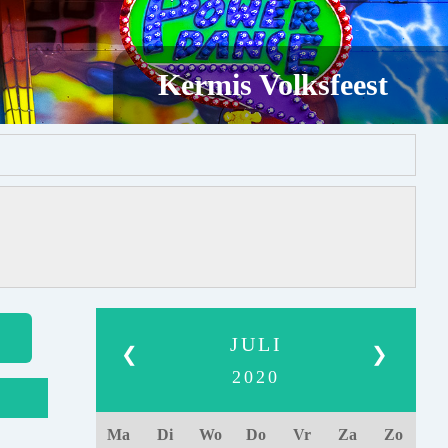
Kermis Volksfeest
JULI
❮
❯
2020
Ma
Di
Wo
Do
Vr
Za
Zo