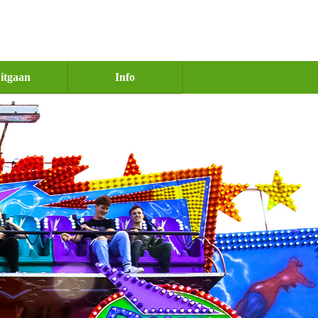
itgaan
Info