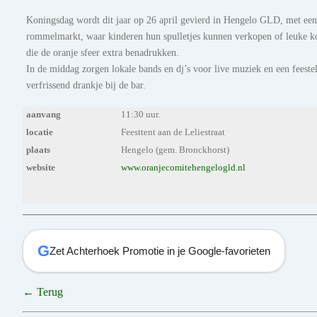
Koningsdag wordt dit jaar op 26 april gevierd in Hengelo GLD, met ee
rommelmarkt, waar kinderen hun spulletjes kunnen verkopen of leuke ko
die de oranje sfeer extra benadrukken.
In de middag zorgen lokale bands en dj’s voor live muziek en een feestel
verfrissend drankje bij de bar.
aanvang
11:30 uur.
locatie
Feesttent aan de Leliestraat
plaats
Hengelo (gem. Bronckhorst)
website
www.oranjecomitehengelogld.nl
G
Zet Achterhoek Promotie in je Google-favorieten
← Terug