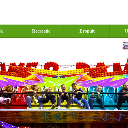
ek
Recreatie
Eropuit
U