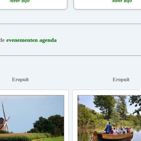
Meer info
Meer info
 de
evenementen agenda
Eropuit
Eropuit