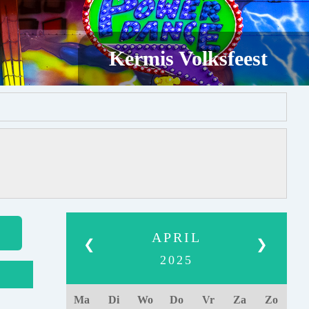
Kermis Volksfeest
APRIL
❮
❯
2025
Ma
Di
Wo
Do
Vr
Za
Zo