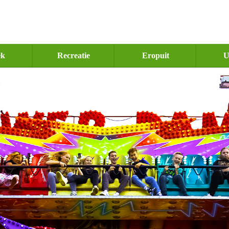
ek
Recreatie
Eropuit
U