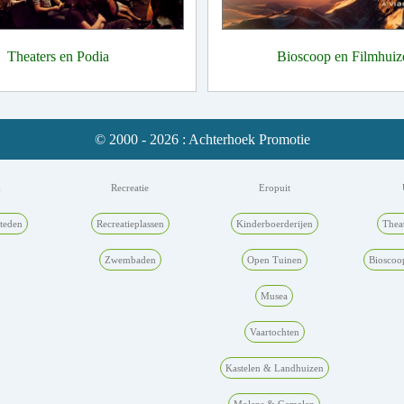
Theaters en Podia
Bioscoop en Filmhuiz
© 2000 - 2026 : Achterhoek Promotie
k
Recreatie
Eropuit
teden
Recreatieplassen
Kinderboerderijen
Thea
Zwembaden
Open Tuinen
Bioscoo
Musea
Vaartochten
Kastelen & Landhuizen
Molens & Gemalen