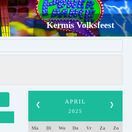
Kermis Volksfeest
APRIL
❮
❯
2025
Ma
Di
Wo
Do
Vr
Za
Zo