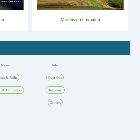
en
Molens en Gemalen
Uitgaan
Info
ters & Podia
Over Ons
p & Filmhuizen
Disclaimer
Contact