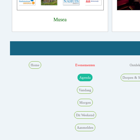
Musea
Home
Evenementen
Ontde
Agenda
Dorpen & S
Vandaag
Morgen
Dit Weekend
Aanmelden