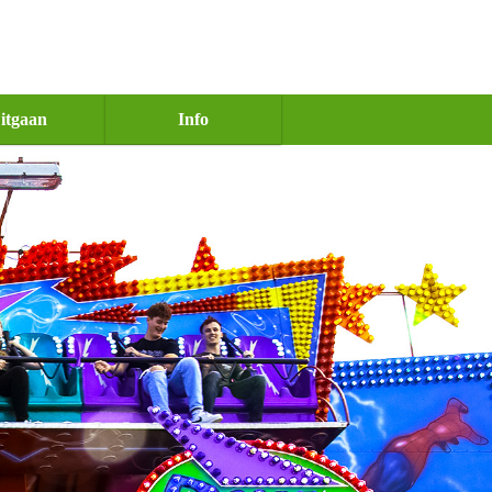
itgaan
Info