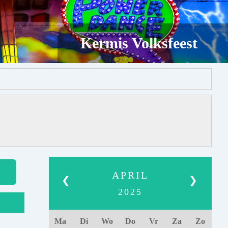
Kermis Volksfeest
APRIL
❮
❯
2025
Ma
Di
Wo
Do
Vr
Za
Zo