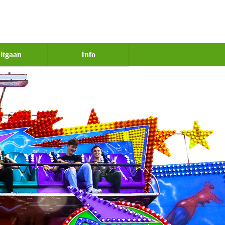
itgaan
Info