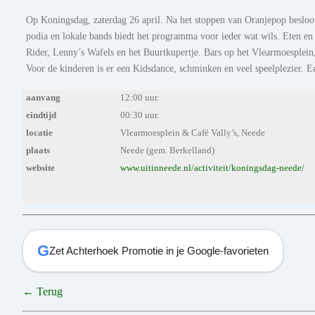
Op Koningsdag, zaterdag 26 april. Na het stoppen van Oranjepop besloot 
podia en lokale bands biedt het programma voor ieder wat wils. Eten en
Rider, Lenny’s Wafels en het Buurtkupertje. Bars op het Vlearmoesplein,
Voor de kinderen is er een Kidsdance, schminken en veel speelplezier. E
aanvang
12:00 uur.
eindtijd
00:30 uur.
locatie
Vlearmoesplein & Café Vally’s, Neede
plaats
Neede (gem. Berkelland)
website
www.uitinneede.nl/activiteit/koningsdag-neede/
G
Zet Achterhoek Promotie in je Google-favorieten
← Terug