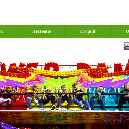
ek
Recreatie
Eropuit
U