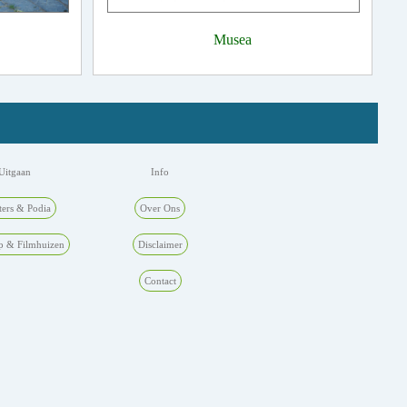
Musea
Uitgaan
Info
ters & Podia
Over Ons
p & Filmhuizen
Disclaimer
Contact