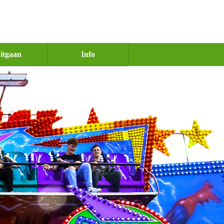
itgaan
Info