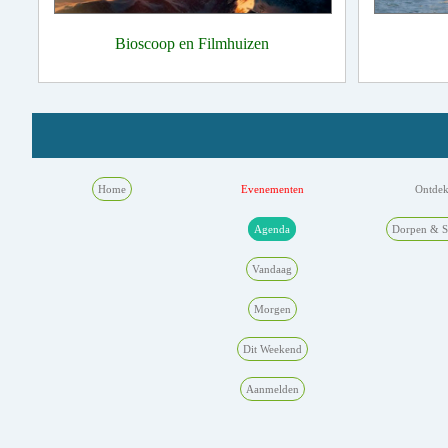
Bioscoop en Filmhuizen
Home
Evenementen
Ontde
Agenda
Dorpen & S
Vandaag
Morgen
Dit Weekend
Aanmelden