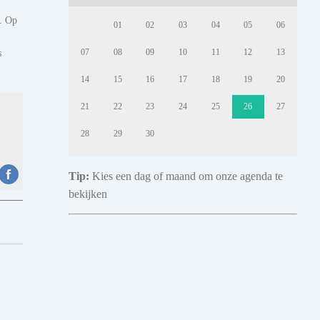
). Op
01
02
03
04
05
06
s
07
08
09
10
11
12
13
14
15
16
17
18
19
20
21
22
23
24
25
26
27
28
29
30
Tip:
Kies een dag of maand om onze agenda te
bekijken