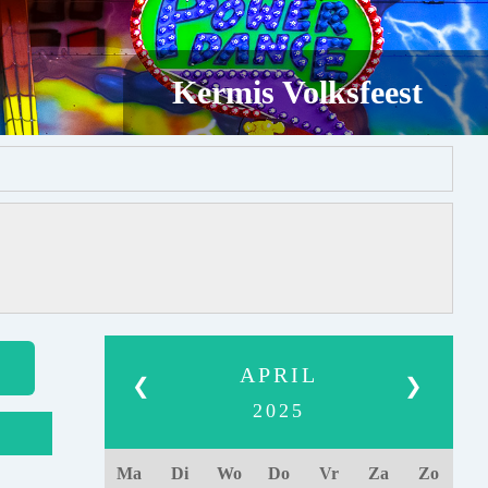
Kermis Volksfeest
APRIL
❮
❯
2025
Ma
Di
Wo
Do
Vr
Za
Zo