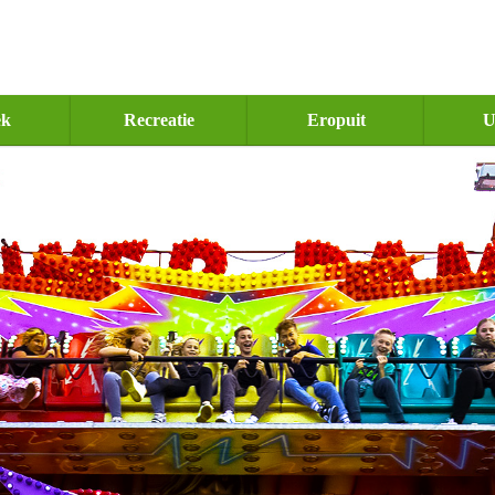
ek
Recreatie
Eropuit
U