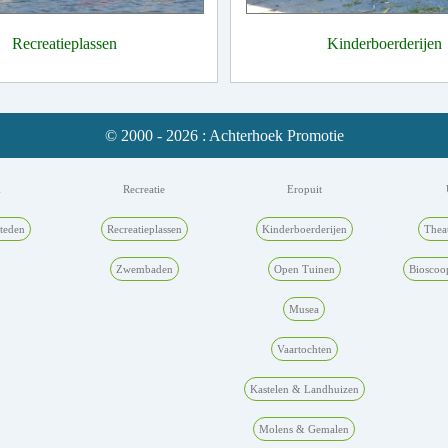
Recreatieplassen
Kinderboerderijen
© 2000 - 2026 : Achterhoek Promotie
k
Recreatie
Eropuit
teden
Recreatieplassen
Kinderboerderijen
Thea
Zwembaden
Open Tuinen
Bioscoo
Musea
Vaartochten
Kastelen & Landhuizen
Molens & Gemalen