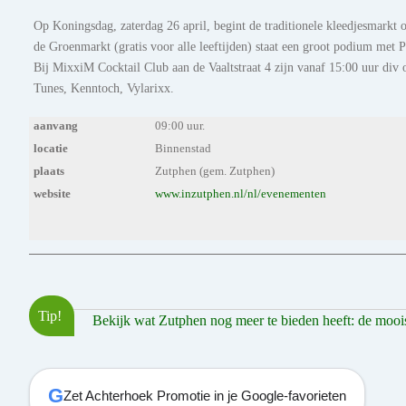
Op Koningsdag, zaterdag 26 april, begint de traditionele kleedjesmarkt 
de Groenmarkt (gratis voor alle leeftijden) staat een groot podium met 
Bij MixxiM Cocktail Club aan de Vaaltstraat 4 zijn vanaf 15:00 uur div o
Tunes, Kenntoch, Vylarixx.
aanvang
09:00 uur.
locatie
Binnenstad
plaats
Zutphen (gem. Zutphen)
website
www.inzutphen.nl/nl/evenementen
Tip!
Bekijk wat Zutphen nog meer te bieden heeft: de mooiste
G
Zet Achterhoek Promotie in je Google-favorieten