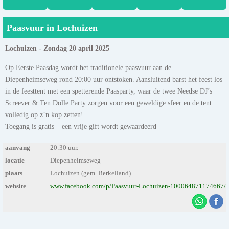
Paasvuur in Lochuizen
Lochuizen - Zondag 20 april 2025
Op Eerste Paasdag wordt het traditionele paasvuur aan de
Diepenheimseweg rond 20:00 uur ontstoken. Aansluitend barst het feest los
in de feesttent met een spetterende Paasparty, waar de twee Needse DJ’s
Screever & Ten Dolle Party zorgen voor een geweldige sfeer en de tent
volledig op z’n kop zetten!
Toegang is gratis – een vrije gift wordt gewaardeerd
aanvang
20:30 uur.
locatie
Diepenheimseweg
plaats
Lochuizen (gem. Berkelland)
website
www.facebook.com/p/Paasvuur-Lochuizen-100064871174667/