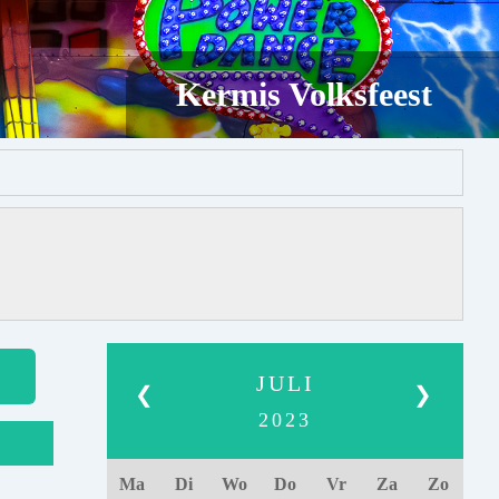
Kermis Volksfeest
JULI
❮
❯
2023
Ma
Di
Wo
Do
Vr
Za
Zo