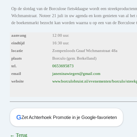
Op de slotdag van de Borculose fiets4daagse wordt een streekproducten
Wichmanstraat. Noteer 21 juli in uw agenda en kom genieten van al het
de boekenmarkt bezocht kan worden waarna u op een van de Borculose te
aanvang
12:00 uur.
eindtijd
16:30 uur.
locatie
Zompenloods Graaf Wichmanstraat 48a
plaats
Borculo (gem. Berkelland)
tel.
0653695873
email
janeninawiegers@gmail.com
website
www.borculobruist.nl/evenementen/borculo/streek
G
Zet Achterhoek Promotie in je Google-favorieten
← Terug