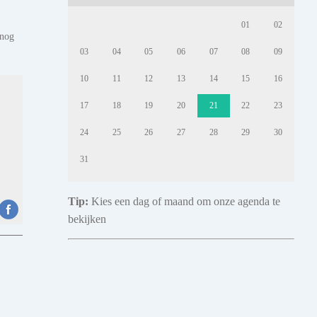
01
02
 nog
03
04
05
06
07
08
09
10
11
12
13
14
15
16
17
18
19
20
21
22
23
24
25
26
27
28
29
30
31
Tip:
Kies een dag of maand om onze agenda te
bekijken