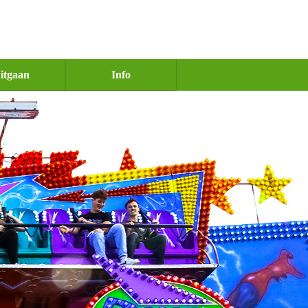
itgaan
Info