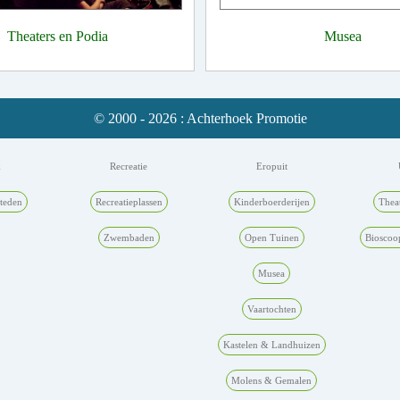
Theaters en Podia
Musea
© 2000 - 2026 : Achterhoek Promotie
k
Recreatie
Eropuit
teden
Recreatieplassen
Kinderboerderijen
Thea
Zwembaden
Open Tuinen
Bioscoo
Musea
Vaartochten
Kastelen & Landhuizen
Molens & Gemalen