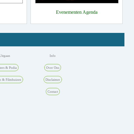
Evenementen Agenda
Uitgaan
Info
ters & Podia
Over Ons
p & Filmhuizen
Disclaimer
Contact