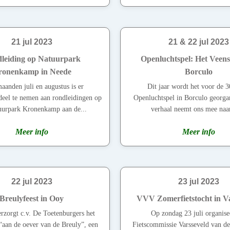
21 jul 2023
21 & 22 jul 2023
leiding op Natuurpark
Openluchtspel: Het Veen
ronenkamp in Neede
Borculo
aanden juli en augustus is er
Dit jaar wordt het voor de 3
deel te nemen aan rondleidingen op
Openluchtspel in Borculo georga
uurpark Kronenkamp aan de...
verhaal neemt ons mee naar
Meer info
Meer info
22 jul 2023
23 jul 2023
Breulyfeest in Ooy
VVV Zomerfietstocht in V
erzorgt c.v. De Toetenburgers het
Op zondag 23 juli organise
 “aan de oever van de Breuly”, een
Fietscommissie Varsseveld van 