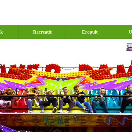
ek
Recreatie
Eropuit
U