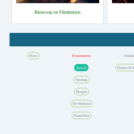
Bioscoop en Filmhuizen
Home
Evenementen
Ontde
Agenda
Dorpen & S
Vandaag
Morgen
Dit Weekend
Aanmelden