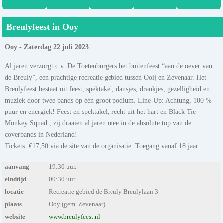
Breulyfeest in Ooy
Ooy - Zaterdag 22 juli 2023
Al jaren verzorgt c.v. De Toetenburgers het buitenfeest “aan de oever van
de Breuly”, een prachtige recreatie gebied tussen Ooij en Zevenaar. Het
Breulyfeest bestaat uit feest, spektakel, dansjes, drankjes, gezelligheid en
muziek door twee bands op één groot podium. Line-Up: Achtung, 100 %
puur en energiek! Feest en spektakel, recht uit het hart en Black Tie
Monkey Squad , zij draaien al jaren mee in de absolute top van de
coverbands in Nederland!
Tickets: €17,50 via de site van de organisatie. Toegang vanaf 18 jaar
aanvang
19:30 uur.
eindtijd
00:30 uur.
locatie
Recreatie gebied de Breuly Breulylaan 3
plaats
Ooy (gem. Zevenaar)
website
www.breulyfeest.nl