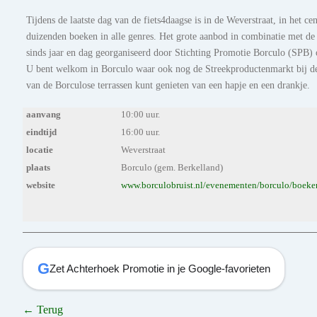
Tijdens de laatste dag van de fiets4daagse is in de Weverstraat, in he
duizenden boeken in alle genres. Het grote aanbod in combinatie met d
sinds jaar en dag georganiseerd door Stichting Promotie Borculo (SPB
U bent welkom in Borculo waar ook nog de Streekproductenmarkt bij d
van de Borculose terrassen kunt genieten van een hapje en een drankje.
aanvang
10:00 uur.
eindtijd
16:00 uur.
locatie
Weverstraat
plaats
Borculo (gem. Berkelland)
website
www.borculobruist.nl/evenementen/borculo/boeke
G
Zet Achterhoek Promotie in je Google-favorieten
← Terug