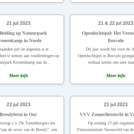
21 jul 2023
21 & 22 jul 2023
leiding op Natuurpark
Openluchtspel: Het Veen
ronenkamp in Neede
Borculo
aanden juli en augustus is er
Dit jaar wordt het voor de 3
deel te nemen aan rondleidingen op
Openluchtspel in Borculo georga
uurpark Kronenkamp aan de...
verhaal neemt ons mee naar
Meer info
Meer info
22 jul 2023
23 jul 2023
Breulyfeest in Ooy
VVV Zomerfietstocht in V
erzorgt c.v. De Toetenburgers het
Op zondag 23 juli organise
 “aan de oever van de Breuly”, een
Fietscommissie Varsseveld van 