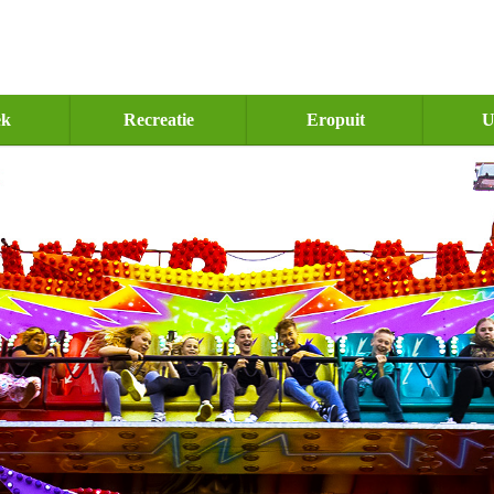
ek
Recreatie
Eropuit
U