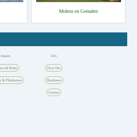
Molens en Gemalen
Uitgaan
Info
ters & Podia
Over Ons
p & Filmhuizen
Disclaimer
Contact