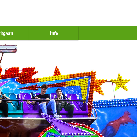
itgaan
Info