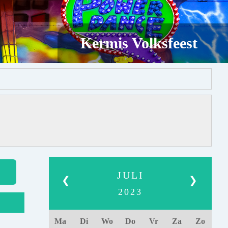
Kermis Volksfeest
JULI
❮
❯
2023
Ma
Di
Wo
Do
Vr
Za
Zo