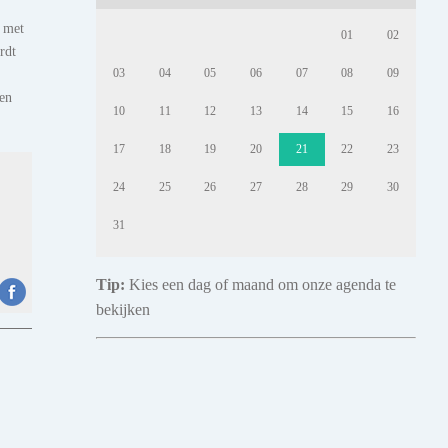
n met
01
02
rdt
03
04
05
06
07
08
09
en
10
11
12
13
14
15
16
17
18
19
20
21
22
23
24
25
26
27
28
29
30
31
Tip:
Kies een dag of maand om onze agenda te
bekijken