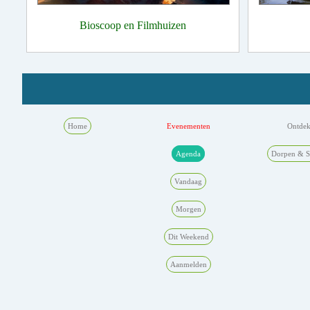
Bioscoop en Filmhuizen
Home
Evenementen
Ontde
Agenda
Dorpen & S
Vandaag
Morgen
Dit Weekend
Aanmelden