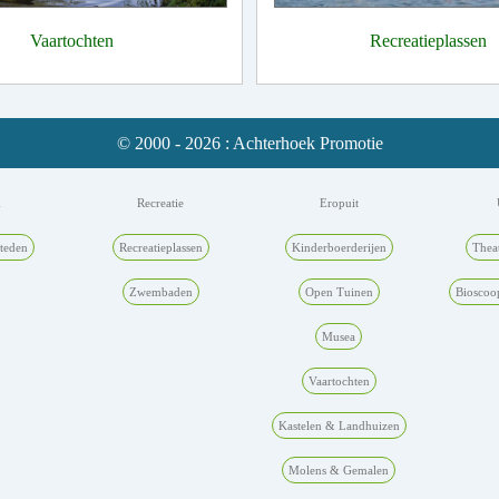
Vaartochten
Recreatieplassen
© 2000 - 2026 : Achterhoek Promotie
k
Recreatie
Eropuit
teden
Recreatieplassen
Kinderboerderijen
Thea
Zwembaden
Open Tuinen
Bioscoo
Musea
Vaartochten
Kastelen & Landhuizen
Molens & Gemalen