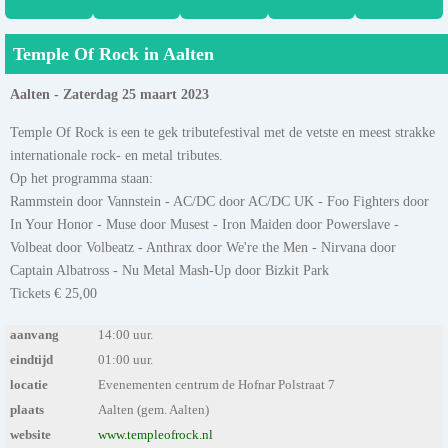
Temple Of Rock in Aalten
Aalten - Zaterdag 25 maart 2023
Temple Of Rock is een te gek tributefestival met de vetste en meest strakke
internationale rock- en metal tributes.
Op het programma staan:
Rammstein door Vannstein - AC/DC door AC/DC UK - Foo Fighters door
In Your Honor - Muse door Musest - Iron Maiden door Powerslave -
Volbeat door Volbeatz - Anthrax door We're the Men - Nirvana door
Captain Albatross - Nu Metal Mash-Up door Bizkit Park
Tickets € 25,00
aanvang
14:00 uur.
eindtijd
01:00 uur.
locatie
Evenementen centrum de Hofnar Polstraat 7
plaats
Aalten (gem. Aalten)
website
www.templeofrock.nl