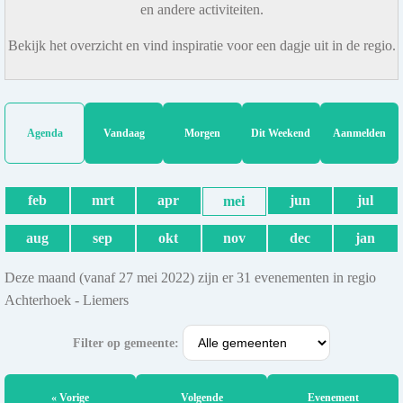
en andere activiteiten.
Bekijk het overzicht en vind inspiratie voor een dagje uit in de regio.
Agenda
Vandaag
Morgen
Dit Weekend
Aanmelden
feb
mrt
apr
jun
jul
mei
aug
sep
okt
nov
dec
jan
Deze maand (vanaf 27 mei 2022) zijn er 31 evenementen in regio
Achterhoek - Liemers
Filter op gemeente:
« Vorige
Volgende
Evenement