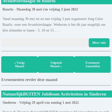
Avondvierdaagse in Ruurlo
Ruurlo - Maandag 30 mei t/m vrijdag 3 juni 2022
Vanaf maandag 30 mei tot en met vrijdag 3 juni organiseert Jong Gelre
Ruurlo, weer een Avondvierdaagse. Wederom is het dit jaar mogelijk om
drie afstanden te lopen - 5, 10 en 15......
Meer info
« Vorige
Volgende
Evenement
Maand
Maand »
Aanmelden
Evenementen eerder deze maand
NatuurlijkBUITEN Jubileum Activiteiten in Sinderen
Sinderen - Vrijdag 29 april t/m zondag 1 mei 2022
Natuur & Theetuin NatuurlijkBUITEN viert haar 10 jarig jubileum en stelt