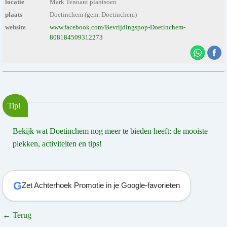
locatie
Mark Tennant plantsoen
plaats
Doetinchem (gem. Doetinchem)
website
www.facebook.com/Bevrijdingspop-Doetinchem-
808184509312273
Tip!
Bekijk wat Doetinchem nog meer te bieden heeft: de mooiste
plekken, activiteiten en tips!
G
Zet Achterhoek Promotie in je Google-favorieten
← Terug