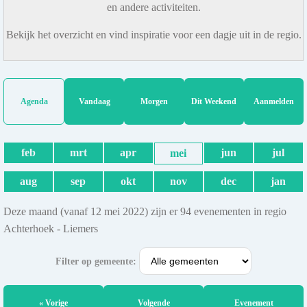
en andere activiteiten.
Bekijk het overzicht en vind inspiratie voor een dagje uit in de regio.
Agenda
Vandaag
Morgen
Dit Weekend
Aanmelden
feb
mrt
apr
jun
jul
mei
aug
sep
okt
nov
dec
jan
Deze maand (vanaf 12 mei 2022) zijn er 94 evenementen in regio
Achterhoek - Liemers
Filter op gemeente:
« Vorige
Volgende
Evenement