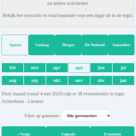
en andere activiteiten.
Bekijk het overzicht en vind inspiratie voor een dagje uit in de regio.
Agenda
Vandaag
Morgen
Dit Weekend
Aanmelden
feb
mrt
apr
jun
jul
mei
aug
sep
okt
nov
dec
jan
Deze maand (vanaf 4 mei 2020) zijn er 38 evenementen in regio
Achterhoek - Liemers
Filter op gemeente:
« Vorige
Volgende
Evenement