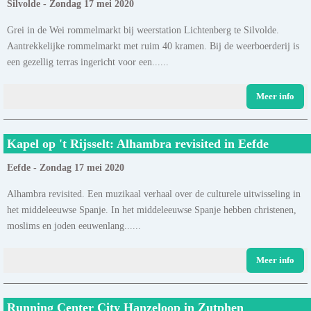
Silvolde - Zondag 17 mei 2020
Grei in de Wei rommelmarkt bij weerstation Lichtenberg te Silvolde.
Aantrekkelijke rommelmarkt met ruim 40 kramen. Bij de weerboerderij is
een gezellig terras ingericht voor een......
Meer info
Kapel op 't Rijsselt: Alhambra revisited in Eefde
Eefde - Zondag 17 mei 2020
Alhambra revisited. Een muzikaal verhaal over de culturele uitwisseling in
het middeleeuwse Spanje. In het middeleeuwse Spanje hebben christenen,
moslims en joden eeuwenlang......
Meer info
Running Center City Hanzeloop in Zutphen