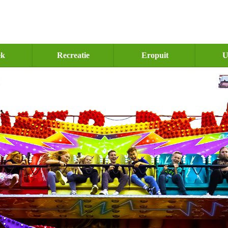
ek
Recreatie
Eropuit
U