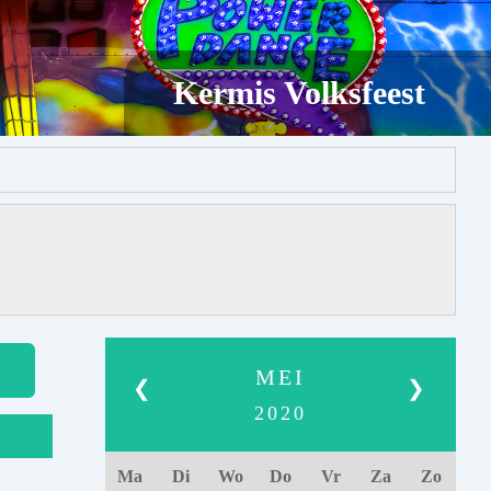
Kermis Volksfeest
MEI
❮
❯
2020
Ma
Di
Wo
Do
Vr
Za
Zo