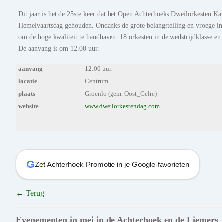
Dit jaar is het de 25ste keer dat het Open Achterhoeks Dweilorkesten K
Hemelvaartsdag gehouden. Ondanks de grote belangstelling en vroege ins
om de hoge kwaliteit te handhaven. 18 orkesten in de wedstrijdklasse en 1
De aanvang is om 12.00 uur.
aanvang
12:00 uur.
locatie
Centrum
plaats
Groenlo (gem. Oost_Gelre)
website
www.dweilorkestendag.com
G
Zet Achterhoek Promotie in je Google-favorieten
← Terug
Evenementen in mei in de Achterhoek en de Liemers