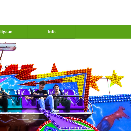
itgaan
Info