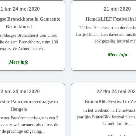
21 t/m 24 mei 2020
21 mei 2020
gse Bronckhorst in Gemeente
HemelsLIEF Festival in
Bronckhorst
Tijdens Hemelvaart op donderda
hartje Didam. Een daverend muzik
st4daagse Bronckhorst Een uniek
ook gezellig festival met
ie de gem Bronckhorst, ruim 100
enaars, de Achterhoek en...
Meer info
Meer info
22 t/m 24 mei 2020
22 t/m 24 mei 202
rster Paardenmeerdaagse in
BuitenBlik Festival in Z
Hengelo
In het weekend na Hemelvaart 
jaarlijks BuitenBlik festival plaat
rster Paardenmeerdaagse is een 3
24 mei. locatie:...
 voor zowel menners als ruiters die
 de prachtige omgeving...