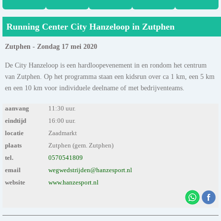
Running Center City Hanzeloop in Zutphen
Zutphen - Zondag 17 mei 2020
De City Hanzeloop is een hardloopevenement in en rondom het centrum
van Zutphen. Op het programma staan een kidsrun over ca 1 km, een 5 km
en een 10 km voor individuele deelname of met bedrijventeams.
aanvang
11:30 uur.
eindtijd
16:00 uur.
locatie
Zaadmarkt
plaats
Zutphen (gem. Zutphen)
tel.
0570541809
email
wegwedstrijden@hanzesport.nl
website
www.hanzesport.nl