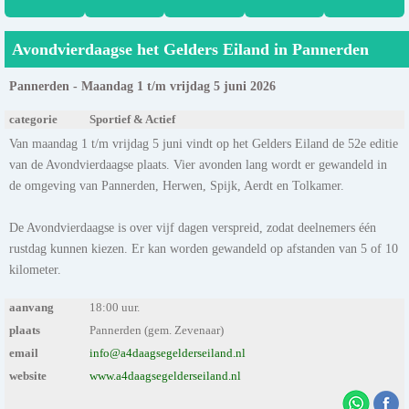
Avondvierdaagse het Gelders Eiland in Pannerden
Pannerden - Maandag 1 t/m vrijdag 5 juni 2026
categorie
Sportief & Actief
Van maandag 1 t/m vrijdag 5 juni vindt op het Gelders Eiland de 52e editie
van de Avondvierdaagse plaats. Vier avonden lang wordt er gewandeld in
de omgeving van Pannerden, Herwen, Spijk, Aerdt en Tolkamer.
De Avondvierdaagse is over vijf dagen verspreid, zodat deelnemers één
rustdag kunnen kiezen. Er kan worden gewandeld op afstanden van 5 of 10
kilometer.
aanvang
18:00 uur.
plaats
Pannerden (gem. Zevenaar)
email
info@a4daagsegelderseiland.nl
website
www.a4daagsegelderseiland.nl