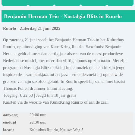
Benjamin Herman Trio - Nostalgia Blitz in Ruurlo
Ruurlo - Zaterdag 21 juni 2025
Op zaterdag 21 juni speelt het Benjamin Herman Trio in het Kulturhus
Ruurlo, op uitnodiging van KunstKring Ruurlo. Saxofonist Benjamin
Herman geldt al meer dan dertig jaar als een van de meest productieve
Nederlandse musici, met meer dan vijftig albums op zijn naam. Met zijn
programma Nostalgia Blitz duikt hij in de muziek die hem in zijn jeugd
inspireerde – van punkjazz tot art jazz – en onderzoekt hij opnieuw de
grenzen van zijn saxofoongeluid. In Ruurlo speelt hij samen met bassist
Thomas Pol en drummer Jimmi Hueting.
Toegang: € 22,50 | Jeugd t/m 18 jaar gratis
Kaarten via de website van KunstKring Ruurlo of aan de zaal.
aanvang
20:00 uur.
eindtijd
22:30 uur.
locatie
Kulturhus Ruurlo, Nieuwe Weg 5