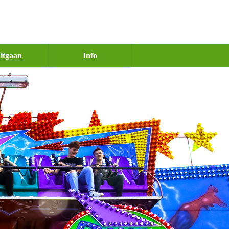
itgaan
Info