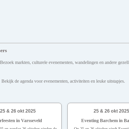
ers
 Bezoek markten, culturele evenementen, wandelingen en andere gezellig
 Bekijk de agenda voor evenementen, activiteiten en leuke uitstapjes.
25 & 26 okt 2025
25 & 26 okt 202
rfeesten in Varsseveld
Eventing Barchem in B
25 en zondag 26 oktober vinden de
Op 25 en 26 oktober vindt Even