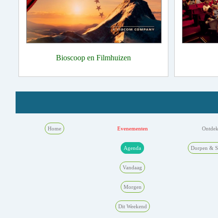
Bioscoop en Filmhuizen
Home
Evenementen
Ontde
Agenda
Dorpen & S
Vandaag
Morgen
Dit Weekend