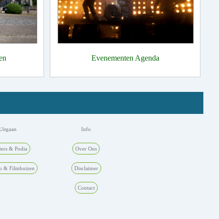
en
Evenementen Agenda
Uitgaan
Info
ters & Podia
Over Ons
p & Filmhuizen
Disclaimer
Contact