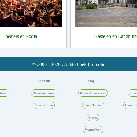
Theaters en Podia
Kastelen en Landhuiz
© 2000 - 2026 : Achterhoek Promotie
k
Recreatie
Eropuit
teden
Recreatieplassen
Kinderboerderijen
Thea
Zwembaden
Open Tuinen
Bioscoo
Musea
Vaartochten