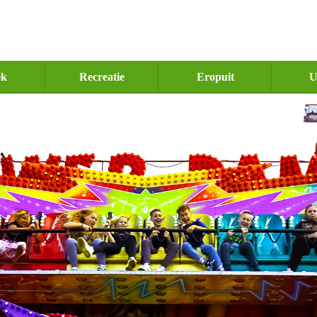
ek
Recreatie
Eropuit
U