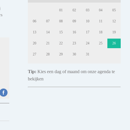
j
01
02
03
04
05
rs
06
07
08
09
10
11
12
13
14
15
16
17
18
19
20
21
22
23
24
25
26
27
28
29
30
31
Tip:
Kies een dag of maand om onze agenda te
bekijken