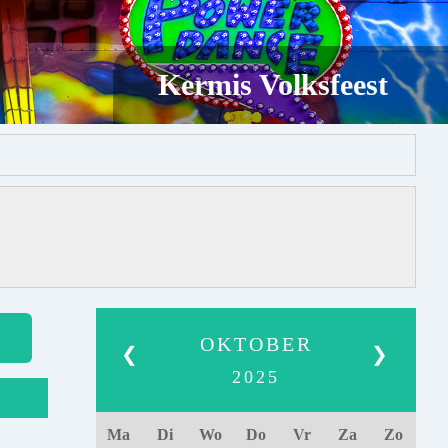
Kermis Volksfeest
OKTOBER
❮
❯
2025
Ma
Di
Wo
Do
Vr
Za
Zo