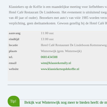
Klassiekers op de Koffie is een maandelijkse meeting voor liefhebbers van
Hotel Café Restaurant De Lindeboom. Het evenement is uitsluitend toega
van 40 jaar of ouder). Bezoekers met auto’s van vóór 1985 worden verz
verplichting, geen deelnamekosten. Gewoon gezellig bij de Hotel Café R
aanvang
11:00 uur.
eindtijd
13:00 uur.
locatie
Hotel Café Restaurant De Lindeboom Kottenseweg
plaats
Winterswijk (gem. Winterswijk)
tel.
0681434588
email
wim@klassiekerrally.nl
website
www.klassiekersopdekoffie.nl
Tip!
Bekijk wat Winterswijk nog meer te bieden heeft: de moo