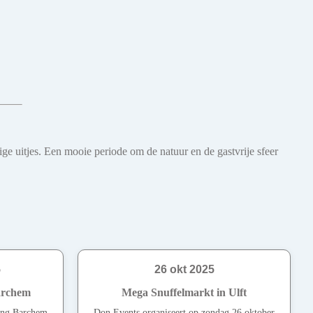
e uitjes. Een mooie periode om de natuur en de gastvrije sfeer
5
26 okt 2025
archem
Mega Snuffelmarkt in Ulft
ting Barchem
Don Events organiseert op zondag 26 oktober