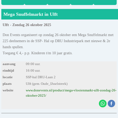
Mega Snuffelmarkt in Ulft
Ulft - Zondag 26 oktober 2025
Don Events organiseert op zondag 26 oktober een Mega Snuffelmarkt met
225 deelnemers in de SSP- Hal op DRU Industriepark met nieuwe & 2e
hands spullen.
Toegang € 4,- p.p. Kinderen t/m 10 jaar gratis.
aanvang
09:00 uur.
eindtijd
16:00 uur.
locatie
SSP-hal DRU-Laan 2
plaats
Ulft (gem. Oude_IJsselstreek)
website
www.donevents.nl/product/mega-vlooienmarkt-ulft-zondag-26-
oktober-2025/